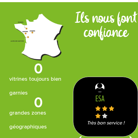
Ils nous font
confiance
0
vitrines toujours bien
garnies
ESA
0
grandes zones
Très bon service !
géographiques